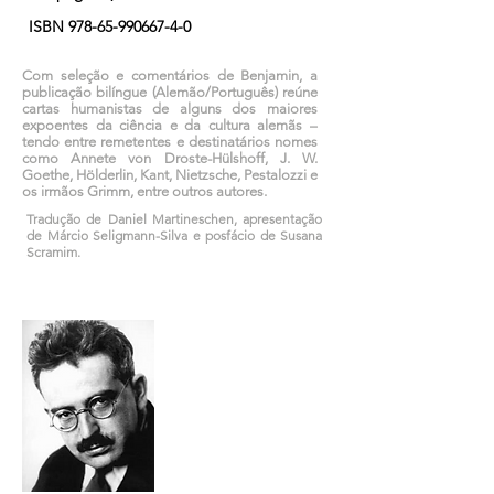
ISBN
978-65-990667-4-0
Com seleção e comentários de Benjamin, a
publicação bilíngue (Alemão/Português) reúne
cartas humanistas de alguns dos maiores
expoentes da ciência e da cultura alemãs –
tendo entre remetentes e destinatários nomes
como Annete von Droste-Hülshoff, J. W.
Goethe, Hölderlin, Kant, Nietzsche, Pestalozzi e
os irmãos Grimm, entre outros autores.
Tradução de Daniel Martineschen, apresentação
de Márcio Seligmann-Silva e posfácio de Susana
Scramim.