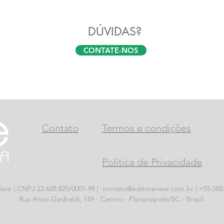
DÚVIDAS?
CONTATE-NOS
Contato
Termos e condições
Política de Privacidade
ave | CNPJ 22.628.825/0001-98 |
contato@editoranave.com.br
| +55 (48
Rua Anita Garibaldi, 149 - Centro - Florianópolis/SC - Brasil