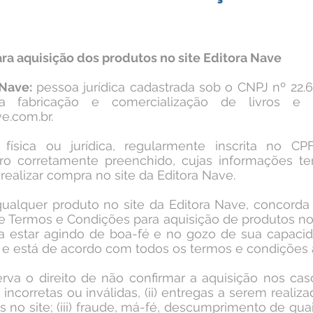
ra aquisição dos produtos no site Editora Nave
 Nave:
pessoa jurídica cadastrada sob o CNPJ nº 22.
na fabricação e comercialização de livros e 
ve.com.br
.
ísica ou jurídica, regularmente inscrita no C
o corretamente preenchido, cujas informações te
realizar compra no site da Editora Nave.
 qualquer produto no site da Editora Nave, concord
e Termos e Condições para aquisição de produtos no 
ra estar agindo de boa-fé e no gozo de sua capacida
e está de acordo com todos os termos e condições a
erva o direito de não confirmar a aquisição nos cas
incorretas ou inválidas, (ii) entregas a serem realiz
as no site; (iii) fraude, má-fé, descumprimento de qu