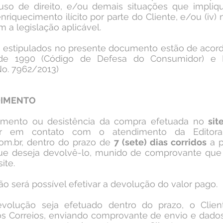
abuso de direito, e/ou demais situações que impl
enriquecimento ilícito por parte do Cliente, e/ou (iv
 a legislação aplicável.
 estipulados no presente documento estão de acord
de 1990 (Código de Defesa do Consumidor) e 
o. 7962/2013)
DIMENTO
imento ou desistência da compra efetuada no
sit
rar em contato com o atendimento da Editora
om.br
, dentro do prazo de
7 (sete) dias corridos
a p
que deseja devolvê-lo, munido de comprovante que 
ite.
ão será possível efetivar a devolução do valor pago.
olução seja efetuado dentro do prazo, o Client
os Correios, enviando comprovante de envio e dados