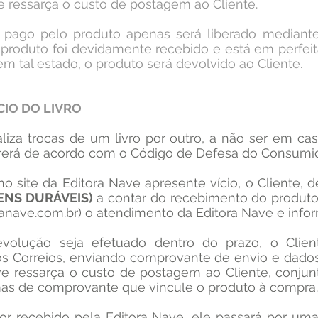
e ressarça o custo de postagem ao Cliente.
 pago pelo produto apenas será liberado mediante
 produto foi devidamente recebido e está em perfeit
m tal estado, o produto será devolvido ao Cliente.
CIO DO LIVRO
aliza trocas de um livro por outro, a não ser em ca
rrerá de acordo com o Código de Defesa do Consumid
 no site da Editora Nave apresente vício, o Cliente,
BENS DURÁVEIS)
a contar do recebimento do produto,
anave.com.br
) o atendimento da Editora Nave e inform
olução seja efetuado dentro do prazo, o Client
os Correios, enviando comprovante de envio e dados
ve ressarça o custo de postagem ao Cliente, conj
rmas de comprovante que vincule o produto à compra.
or recebido pela Editora Nave, ele passará por uma