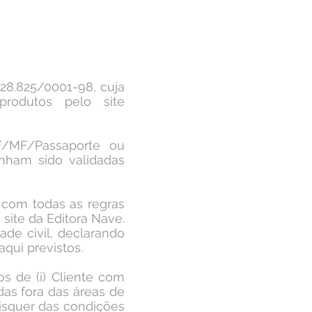
628.825/0001-98, cuja
produtos pelo site
PF/MF/Passaporte ou
nham sido validadas
a com todas as regras
site da Editora Nave.
de civil, declarando
qui previstos.
os de (i) Cliente com
adas fora das áreas de
aisquer das condições