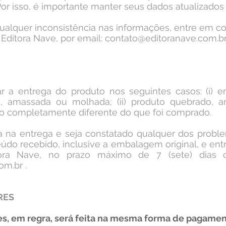
r isso, é importante manter seus dados atualizados
qualquer inconsistência nas informações, entre em c
Editora Nave, por email:
contato@editoranave.com.b
r a entrega do produto nos seguintes casos: (i)
o, amassada ou molhada; (ii) produto quebrado, a
duto completamente diferente do que foi comprado.
sa na entrega e seja constatado qualquer dos proble
údo recebido, inclusive a embalagem original, e en
ora Nave, no prazo máximo de 7 (sete) dias co
om.br
.
RES
es, em regra, será feita na mesma forma de pagame