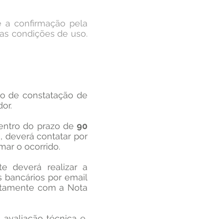
 a confirmação pela
as condições de uso.
so de constatação de
or.
 dentro do prazo de
90
 deverá contatar por
ar o ocorrido.​
e deverá realizar a
 bancários por email
untamente com a Nota
 avaliação técnica e,