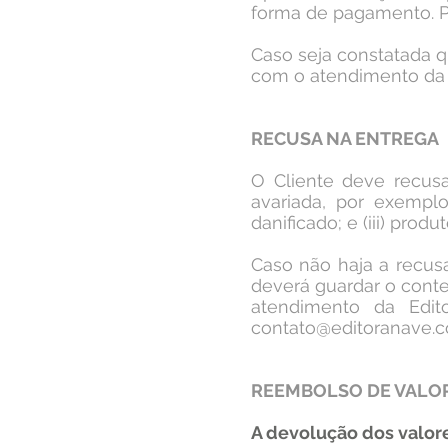
forma de pagamento. Po
Caso seja constatada 
com o atendimento da 
RECUSA NA ENTREGA
O Cliente deve recusa
avariada, por exempl
danificado; e (iii) pro
​Caso não haja a recu
deverá guardar o conte
atendimento da Edit
contato@editoranave.c
REEMBOLSO DE VALO
A devolução dos valor